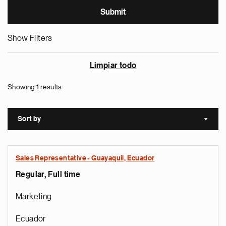
Show Filters
Limpiar todo
Showing 1 results
Sort by
Sort a
Sales Representative - Guayaquil, Ecuador
Regular, Full time
Marketing
Ecuador