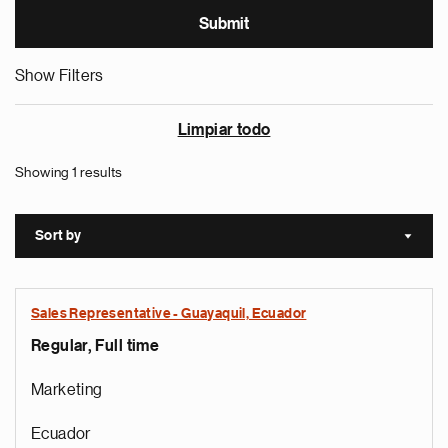
Show Filters
Limpiar todo
Showing 1 results
Sort by
Sort a
Sales Representative - Guayaquil, Ecuador
Regular, Full time
Marketing
Ecuador