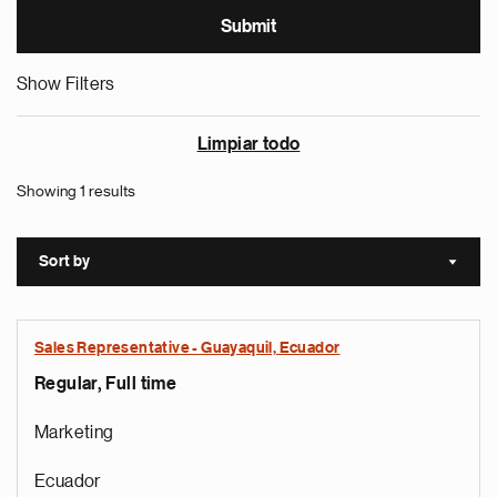
Show Filters
Limpiar todo
Showing 1 results
Sort by
Sort a
Sales Representative - Guayaquil, Ecuador
Regular, Full time
Marketing
Ecuador