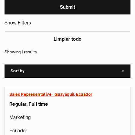
Show Filters
Limpiar todo
Showing 1 results
Sort by
Sort a
Sales Representative - Guayaquil, Ecuador
Regular, Full time
Marketing
Ecuador