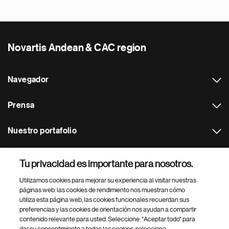
Novartis Andean & CAC region
Navegador
Prensa
Nuestro portafolio
Otras webs
Tu privacidad es importante para nosotros.
Utilizamos cookies para mejorar su experiencia al visitar nuestras
Footer Site Search
páginas web: las cookies de rendimiento nos muestran cómo
utiliza esta página web, las cookies funcionales recuerdan sus
preferencias y las cookies de orientación nos ayudan a compartir
contenido relevante para usted. Seleccione: "Aceptar todo" para
dar su consentimiento a todas las cookies, seleccione