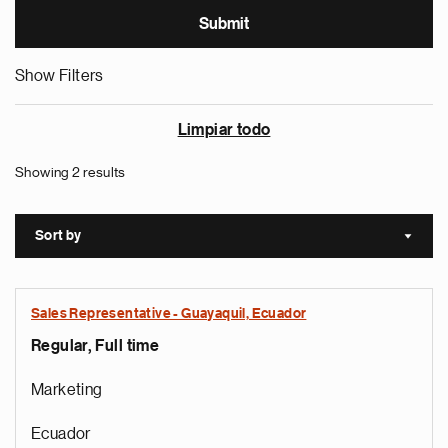
Show Filters
Limpiar todo
Showing 2 results
Sort by
Sort a
Sales Representative - Guayaquil, Ecuador
Regular, Full time
Marketing
Ecuador