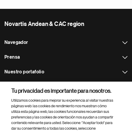
Novartis Andean & CAC region
Navegador
Prensa
Nuestro portafolio
Otras webs
Tu privacidad es importante para nosotros.
Utilizamos cookies para mejorar su experiencia al visitar nuestras
Footer Site Search
páginas web: las cookies de rendimiento nos muestran cómo
utiliza esta página web, las cookies funcionales recuerdan sus
preferencias y las cookies de orientación nos ayudan a compartir
contenido relevante para usted. Seleccione: "Aceptar todo" para
dar su consentimiento a todas las cookies, seleccione