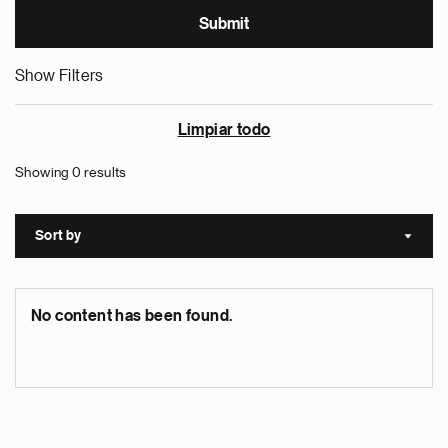
Show Filters
Limpiar todo
Showing 0 results
Sort by
Sort a
No content has been found.