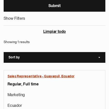
Show Filters
Limpiar todo
Showing 1 results
Sort by
Sort a
Sales Representative - Guayaquil, Ecuador
Regular, Full time
Marketing
Ecuador