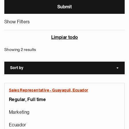
Show Filters
Limpiar todo
Showing 2 results
Sort by
Sort a
Sales Representative - Guayaquil, Ecuador
Regular, Full time
Marketing
Ecuador