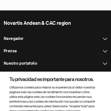
Novartis Andean & CAC region
Navegador
Prensa
Nuestro portafolio
Otras webs
Tu privacidad es importante para nosotros.
Utilizamos cookies para mejorar su experiencia al visitar nuestras
Footer Site Search
páginas web: las cookies de rendimiento nos muestran cómo
utiliza esta página web, las cookies funcionales recuerdan sus
preferencias y las cookies de orientación nos ayudan a compartir
contenido relevante para usted. Seleccione: "Aceptar todo" para
dar su consentimiento a todas las cookies, seleccione