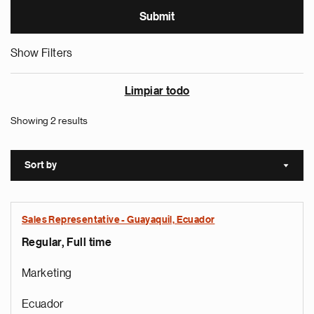
Show Filters
Limpiar todo
Showing 2 results
Sort by
Sort a
Sales Representative - Guayaquil, Ecuador
Regular, Full time
Marketing
Ecuador