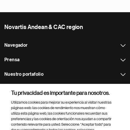
Novartis Andean & CAC region
Navegador
Prensa
Nuestro portafolio
Otras webs
Tu privacidad es importante para nosotros.
Utilizamos cookies para mejorar su experiencia al visitar nuestras
Footer Site Search
páginas web: las cookies de rendimiento nos muestran cómo
utiliza esta página web, las cookies funcionales recuerdan sus
preferencias y las cookies de orientación nos ayudan a compartir
contenido relevante para usted. Seleccione: "Aceptar todo" para
dar su consentimiento a todas las cookies, seleccione