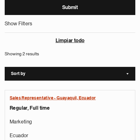
Show Filters
Limpiar todo
Showing 2 results
Sort by
Sort a
Sales Representative - Guayaquil, Ecuador
Regular, Full time
Marketing
Ecuador