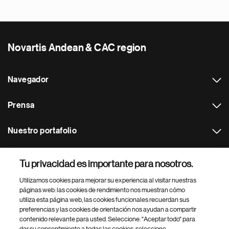
Novartis Andean & CAC region
Navegador
Prensa
Nuestro portafolio
Otras webs
Tu privacidad es importante para nosotros.
Utilizamos cookies para mejorar su experiencia al visitar nuestras
Footer Site Search
páginas web: las cookies de rendimiento nos muestran cómo
utiliza esta página web, las cookies funcionales recuerdan sus
preferencias y las cookies de orientación nos ayudan a compartir
contenido relevante para usted. Seleccione: "Aceptar todo" para
dar su consentimiento a todas las cookies, seleccione