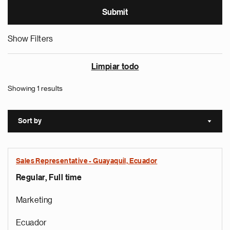
Show Filters
Limpiar todo
Showing 1 results
Sort by
Sort a
Sales Representative - Guayaquil, Ecuador
Regular, Full time
Marketing
Ecuador