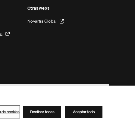
Otras webs
Novartis Global
is
n de cookies
Declinar todas
Aceptar todo
Directorio de Novartis
Este sitio está dirigido al público del clúster ACC