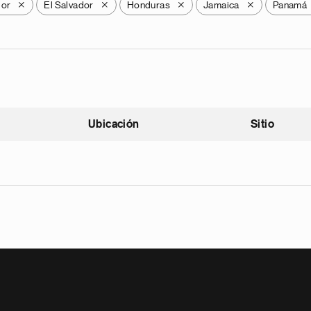
dor
El Salvador
Honduras
Jamaica
Panamá
X
X
X
X
Ubicación
Sitio
scendente