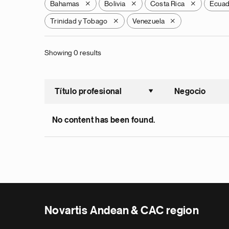
Bahamas
Bolivia
Costa Rica
Ecua
X
X
X
Trinidad y Tobago
Venezuela
X
X
Showing 0 results
Título profesional
Negocio
Ordenar a
No content has been found.
Novartis Andean & CAC region