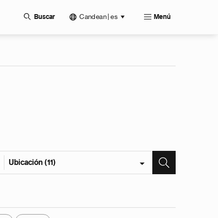
Candean | es
Buscar
Menú
Ubicación (11)