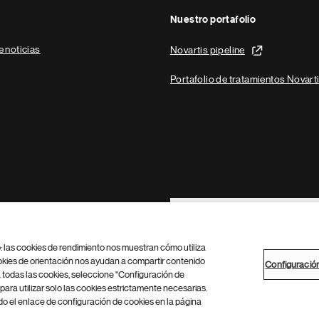
Nuestro portafolio
e noticias
Novartis pipeline
Portafolio de tratamientos Novart
Footer Site Search
b: las cookies de rendimiento nos muestran cómo utiliza
okies de orientación nos ayudan a compartir contenido
Configuració
 todas las cookies, seleccione "Configuración de
para utilizar solo las cookies estrictamente necesarias.
Configuración de cookies
Mapa del sitio
 el enlace de configuración de cookies en la página