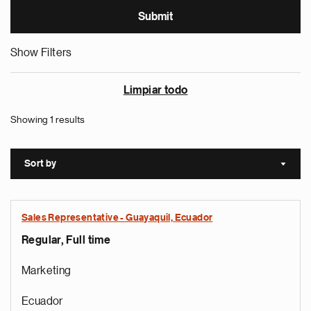
Show Filters
Limpiar todo
Showing 1 results
Sort by
Sort a
Sales Representative - Guayaquil, Ecuador
Regular, Full time
Marketing
Ecuador