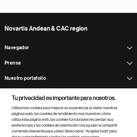
Novartis Andean & CAC region
Navegador
Prensa
Nuestro portafolio
Otras webs
Tu privacidad es importante para nosotros.
Utilizamos cookies para mejorar su experiencia al visitar nuestras
Footer Site Search
páginas web: las cookies de rendimiento nos muestran cómo
utiliza esta página web, las cookies funcionales recuerdan sus
preferencias y las cookies de orientación nos ayudan a compartir
contenido relevante para usted. Seleccione: "Aceptar todo" para
dar su consentimiento a todas las cookies, seleccione