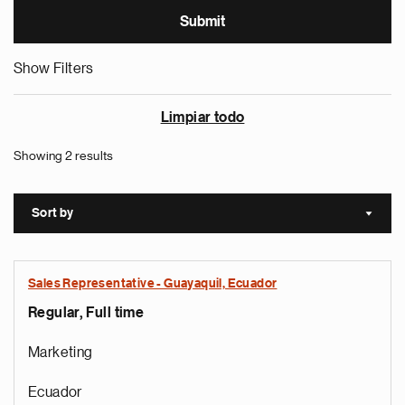
Show Filters
Limpiar todo
Showing 2 results
Sort by
Sort a
Sales Representative - Guayaquil, Ecuador
Regular, Full time
Marketing
Ecuador