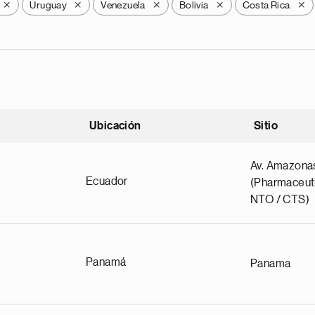
Uruguay
Venezuela
Bolivia
Costa Rica
X
X
X
X
X
Ubicación
Sitio
scendente
Av. Amazona
Ecuador
(Pharmaceuti
NTO / CTS)
Panamá
Panama