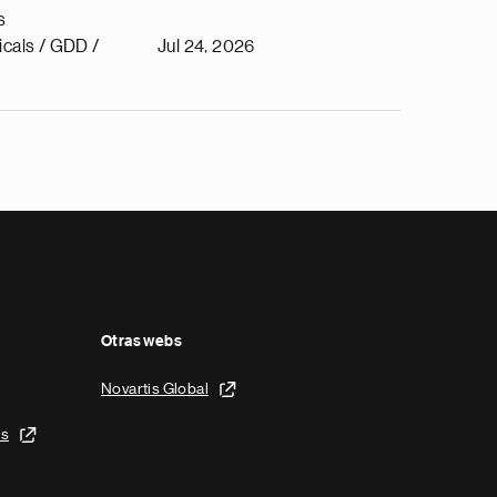
s
cals / GDD /
Jul 24, 2026
Otras webs
Novartis Global
is