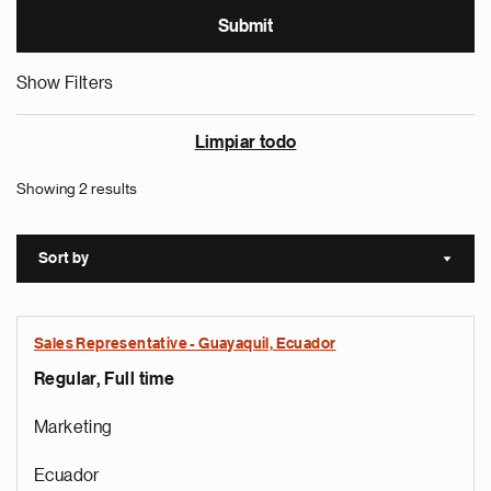
Show Filters
Limpiar todo
Showing 2 results
Sort by
Sort a
Sales Representative - Guayaquil, Ecuador
Regular, Full time
Marketing
Ecuador