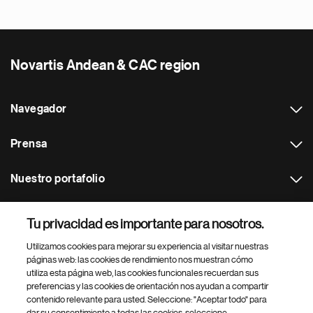
Novartis Andean & CAC region
Navegador
Prensa
Nuestro portafolio
Otras webs
Tu privacidad es importante para nosotros.
Utilizamos cookies para mejorar su experiencia al visitar nuestras
Footer Site Search
páginas web: las cookies de rendimiento nos muestran cómo
utiliza esta página web, las cookies funcionales recuerdan sus
preferencias y las cookies de orientación nos ayudan a compartir
contenido relevante para usted. Seleccione: "Aceptar todo" para
dar su consentimiento a todas las cookies, seleccione