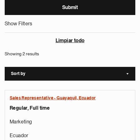
Show Filters
Limpiar todo
Showing 2 results
Sort by
Sort a
Sales Representative - Guayaquil, Ecuador
Regular, Full time
Marketing
Ecuador