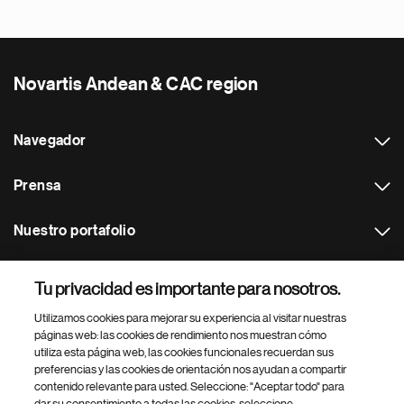
Novartis Andean & CAC region
Navegador
Prensa
Nuestro portafolio
Otras webs
Tu privacidad es importante para nosotros.
Utilizamos cookies para mejorar su experiencia al visitar nuestras
Footer Site Search
páginas web: las cookies de rendimiento nos muestran cómo
utiliza esta página web, las cookies funcionales recuerdan sus
preferencias y las cookies de orientación nos ayudan a compartir
contenido relevante para usted. Seleccione: "Aceptar todo" para
dar su consentimiento a todas las cookies, seleccione