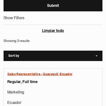
Show Filters
Limpiar todo
Showing 3 results
Sort by
Sort a
Sales Representative - Guayaquil, Ecuador
Regular, Full time
Marketing
Ecuador