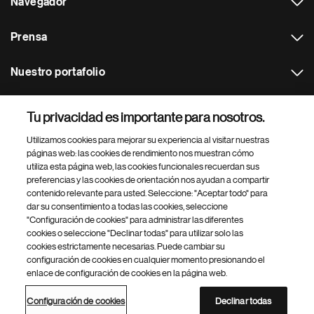
Navegador
Prensa
Nuestro portafolio
Otras webs
Tu privacidad es importante para nosotros.
Utilizamos cookies para mejorar su experiencia al visitar nuestras
Footer Site Search
páginas web: las cookies de rendimiento nos muestran cómo
utiliza esta página web, las cookies funcionales recuerdan sus
preferencias y las cookies de orientación nos ayudan a compartir
contenido relevante para usted. Seleccione: "Aceptar todo" para
dar su consentimiento a todas las cookies, seleccione
"Configuración de cookies" para administrar las diferentes
cookies o seleccione "Declinar todas" para utilizar solo las
cookies estrictamente necesarias. Puede cambiar su
Parte
© 2026 Novartis AG
configuración de cookies en cualquier momento presionando el
inferior
enlace de configuración de cookies en la página web.
Política de privacidad
Términos de uso
Accesibilidad
del
Configuración de cookies
Mapa del sitio
pie
Configuración de cookies
Declinar todas
de