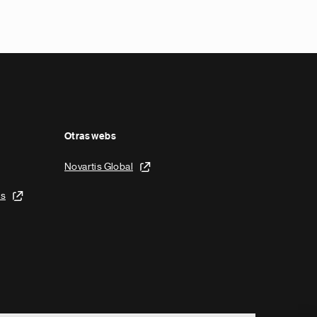
Otras webs
Novartis Global
is