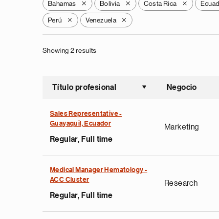
Bahamas
Bolivia
Costa Rica
Ecua
X
X
X
Perú
Venezuela
X
X
Showing 2 results
Título profesional
Negocio
Ordenar a
Sales Representative -
Guayaquil, Ecuador
Marketing
Regular, Full time
Medical Manager Hematology -
ACC Cluster
Research
Regular, Full time