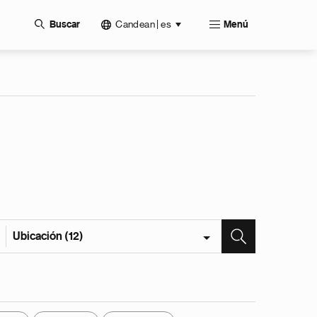
Candean | es
Buscar
Menú
Ubicación (12)