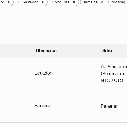
dor
El Salvador
Honduras
Jamaica
Nicarag
X
X
X
X
Ubicación
Sitio
scendente
Av. Amazona
Ecuador
(Pharmaceuti
NTO / CTS)
Panamá
Panama