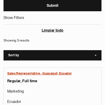
Show Filters
Limpiar todo
Showing 3 results
Sort by
Sort a
Sales Representative - Guayaquil, Ecuador
Regular, Full time
Marketing
Ecuador