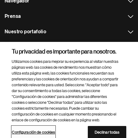
Navegador
Prensa
Nuestro portafolio
Otras webs
Tu privacidad es importante para nosotros.
Utilizamos cookies para mejorar su experiencia al visitar nuestras
Footer Site Search
páginas web: las cookies de rendimiento nos muestran cómo
utiliza esta página web, las cookies funcionales recuerdan sus
preferencias y las cookies de orientación nos ayudan a compartir
contenido relevante para usted. Seleccione: "Aceptar todo" para
dar su consentimiento a todas las cookies, seleccione
"Configuración de cookies" para administrar las diferentes
cookies o seleccione "Declinar todas" para utilizar solo las
cookies estrictamente necesarias. Puede cambiar su
Parte
© 2026 Novartis AG
configuración de cookies en cualquier momento presionando el
inferior
enlace de configuración de cookies en la página web.
Política de privacidad
Términos de uso
Accesibilidad
del
Configuración de cookies
Mapa del sitio
pie
Configuración de cookies
Declinar todas
de