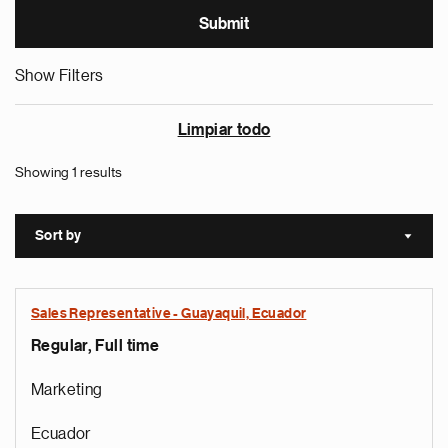
Show Filters
Limpiar todo
Showing 1 results
Sort by
Sort a
Sales Representative - Guayaquil, Ecuador
Regular, Full time
Marketing
Ecuador