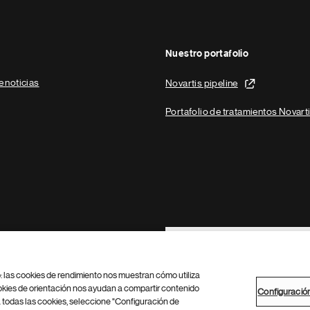
Nuestro portafolio
e noticias
Novartis pipeline
Portafolio de tratamientos Novart
Footer Site Search
b: las cookies de rendimiento nos muestran cómo utiliza
okies de orientación nos ayudan a compartir contenido
Configuració
 todas las cookies, seleccione "Configuración de