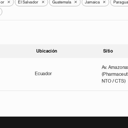
dor
El Salvador
Guatemala
Jamaica
Paragu
X
X
X
X
Ubicación
Sitio
scendente
Av. Amazona
Ecuador
(Pharmaceuti
NTO / CTS)