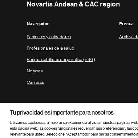
Novartis Andean & CAC region
Navegador
Prensa
Pacientes y cuidadores
Archivo d
Profesionales de la salud
Responsabilidad corporativa (ESG)
Noticias
Carreras
Tu privacidad es importante para nosotros.
Utilizamos cookies para mejorar su experiencia al visitar nuestras páginas we
esta página web, las cookies funcionales recuerdan sus preferencias y las co
relevante para usted. Seleccione: "Aceptar todo" para dar su consentimiento a
Parte
© 2026 Novartis AG