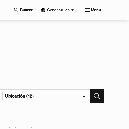
Candean | es
Buscar
Menú
Ubicación (12)