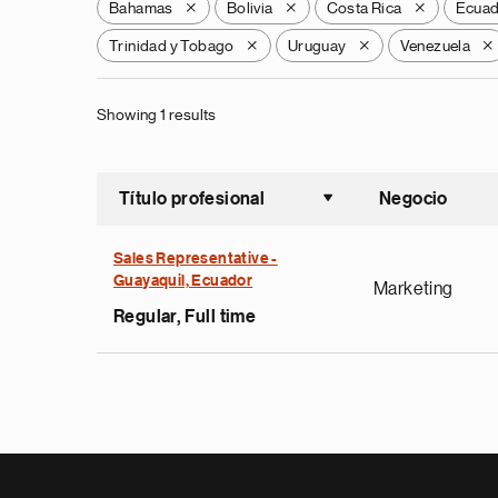
Bahamas
Bolivia
Costa Rica
Ecua
X
X
X
Trinidad y Tobago
Uruguay
Venezuela
X
X
X
Showing 1 results
Título profesional
Negocio
Ordenar a
Sales Representative -
Guayaquil, Ecuador
Marketing
Regular, Full time