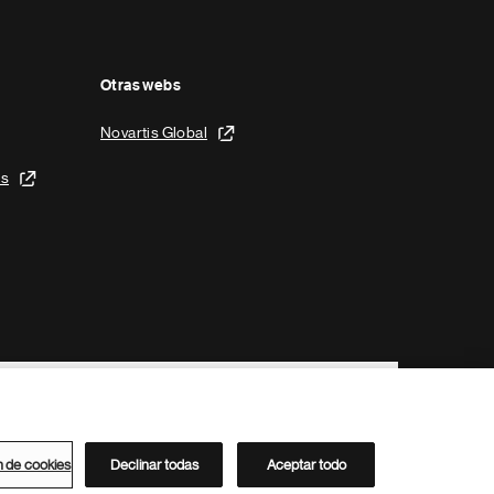
Otras webs
Novartis Global
is
n de cookies
Declinar todas
Aceptar todo
Directorio de Novartis