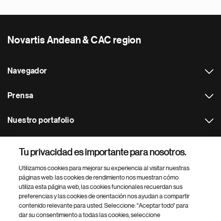
Novartis Andean & CAC region
Navegador
Prensa
Nuestro portafolio
Otras webs
Tu privacidad es importante para nosotros.
Utilizamos cookies para mejorar su experiencia al visitar nuestras
Footer Site Search
páginas web: las cookies de rendimiento nos muestran cómo
utiliza esta página web, las cookies funcionales recuerdan sus
preferencias y las cookies de orientación nos ayudan a compartir
contenido relevante para usted. Seleccione: "Aceptar todo" para
dar su consentimiento a todas las cookies, seleccione