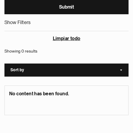
Show Filters
Limpiar todo
Showing 0 results
Sort by
Sort a
No content has been found.