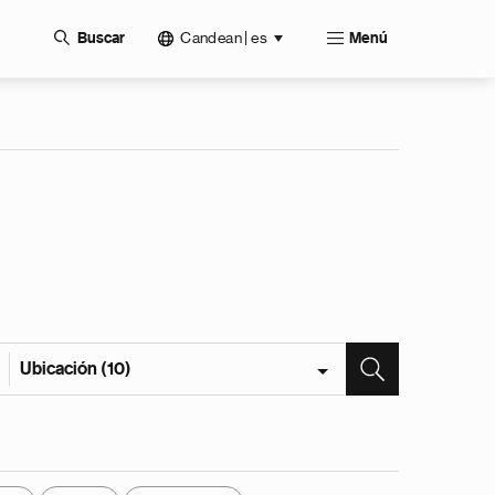
Candean | es
Buscar
Menú
Ubicación (10)