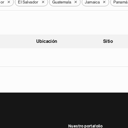
dor
El Salvador
Guatemala
Jamaica
Panamá
X
X
X
X
Ubicación
Sitio
scendente
Nuestro portafolio