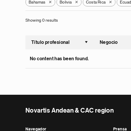
Bahamas
Bolivia
Costa Rica
Ecua
X
X
X
Showing 0 results
Título profesional
Negocio
Ordenar a
No content has been found.
Novartis Andean & CAC region
Navegador
Prensa