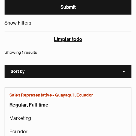
Show Filters
Limpiar todo
Showing 1 results
Sort by
Sort a
Sales Representative - Guayaquil, Ecuador
Regular, Full time
Marketing
Ecuador