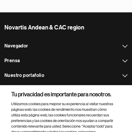
Novartis Andean & CAC region
Navegador
Prensa
Nuestro portafolio
Otras webs
Tu privacidad es importante para nosotros.
Utilizamos cookies para mejorar su experiencia al visitar nuestras
Footer Site Search
páginas web: las cookies de rendimiento nos muestran cómo
utiliza esta página web, las cookies funcionales recuerdan sus
preferencias y las cookies de orientación nos ayudan a compartir
contenido relevante para usted. Seleccione: "Aceptar todo" para
dar su consentimiento a todas las cookies, seleccione