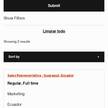
Show Filters
Limpiar todo
Showing 2 results
Sort by
Sort a
Sales Representative - Guayaquil, Ecuador
Regular, Full time
Marketing
Ecuador