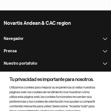
Novartis Andean & CAC region
Navegador
Prensa
Nuestro portafolio
Otras webs
Tu privacidad es importante para nosotros.
Utilizamos cookies para mejorar su experiencia al visitar nuestras
Footer Site Search
páginas web: las cookies de rendimiento nos muestran cómo
utiliza esta página web, las cookies funcionales recuerdan sus
preferencias y las cookies de orientación nos ayudan a compartir
contenido relevante para usted. Seleccione: "Aceptar todo" para
dar su consentimiento a todas las cookies, seleccione