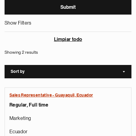
Show Filters
Limpiar todo
Showing 2 results
Sort by
Sort a
Sales Representative - Guayaquil, Ecuador
Regular, Full time
Marketing
Ecuador