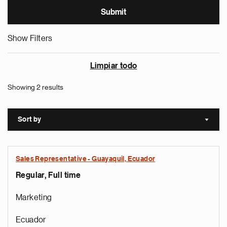
Show Filters
Limpiar todo
Showing 2 results
Sort by
Sort a
Sales Representative - Guayaquil, Ecuador
Regular, Full time
Marketing
Ecuador