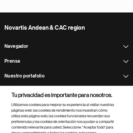
Novartis Andean & CAC region
Navegador
Prensa
Nuestro portafolio
Otras webs
Tu privacidad es importante para nosotros.
Utilizamos cookies para mejorar su experiencia al visitar nuestras
Footer Site Search
páginas web: las cookies de rendimiento nos muestran cómo
utiliza esta página web, las cookies funcionales recuerdan sus
preferencias y las cookies de orientación nos ayudan a compartir
contenido relevante para usted. Seleccione: "Aceptar todo" para
dar su consentimiento a todas las cookies, seleccione