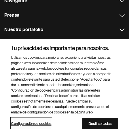
Navegador
Prensa
Nuestro portafolio
Otras webs
Tu privacidad es importante para nosotros.
Utilizamos cookies para mejorar su experiencia al visitar nuestras
Footer Site Search
páginas web: las cookies de rendimiento nos muestran cómo
utiliza esta página web, las cookies funcionales recuerdan sus
preferencias y las cookies de orientación nos ayudan a compartir
contenido relevante para usted. Seleccione: "Aceptar todo" para
dar su consentimiento a todas las cookies, seleccione
"Configuración de cookies" para administrar las diferentes
cookies o seleccione "Declinar todas" para utilizar solo las
cookies estrictamente necesarias. Puede cambiar su
Parte
© 2026 Novartis AG
configuración de cookies en cualquier momento presionando el
inferior
enlace de configuración de cookies en la página web.
Política de privacidad
Términos de uso
Accesibilidad
del
Configuración de cookies
Mapa del sitio
pie
Configuración de cookies
Declinar todas
de