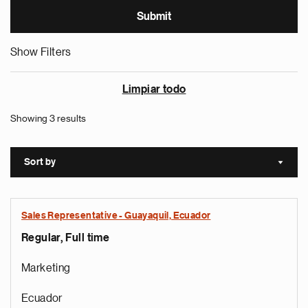
Show Filters
Limpiar todo
Showing 3 results
Sort by
Sort a
Sales Representative - Guayaquil, Ecuador
Regular, Full time
Marketing
Ecuador