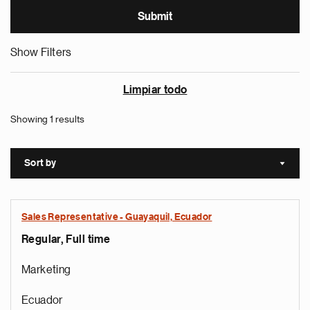
Show Filters
Limpiar todo
Showing 1 results
Sort by
Sort a
Sales Representative - Guayaquil, Ecuador
Regular, Full time
Marketing
Ecuador