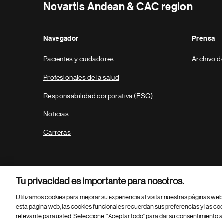
Novartis Andean & CAC region
Navegador
Prensa
Pacientes y cuidadores
Archivo d
Profesionales de la salud
Responsabilidad corporativa (ESG)
Noticias
Carreras
Tu privacidad es importante para nosotros.
Utilizamos cookies para mejorar su experiencia al visitar nuestras páginas we
esta página web, las cookies funcionales recuerdan sus preferencias y las co
relevante para usted. Seleccione: "Aceptar todo" para dar su consentimiento a
Parte
© 2026 Novartis AG