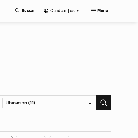
Candean | es
Buscar
Menú
Ubicación (11)