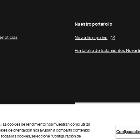
Nuestro portafolio
e noticias
Novartis pipeline
Portafolio de tratamientos Novart
Footer Site Search
b: las cookies de rendimiento nos muestran cómo utiliza
okies de orientación nos ayudan a compartir contenido
Configuració
 todas las cookies, seleccione "Configuración de