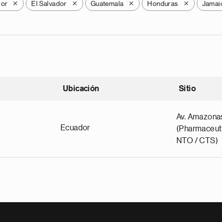
dor
El Salvador
Guatemala
Honduras
Jamai
X
X
X
X
Ubicación
Sitio
scendente
Av. Amazona
Ecuador
(Pharmaceuti
NTO / CTS)