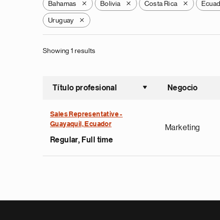
Bahamas
Bolivia
Costa Rica
Ecua
X
X
X
Uruguay
X
Showing 1 results
Título profesional
Negocio
Ordenar a
Sales Representative -
Guayaquil, Ecuador
Marketing
Regular, Full time