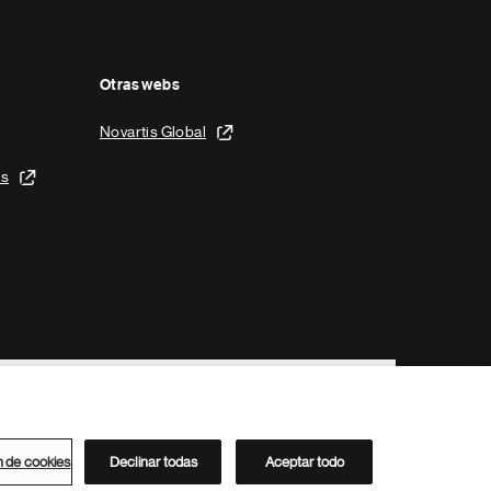
Otras webs
Novartis Global
is
n de cookies
Declinar todas
Aceptar todo
Directorio de Novartis