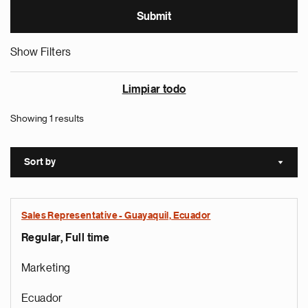
Show Filters
Limpiar todo
Showing 1 results
Sort by
Sort a
Sales Representative - Guayaquil, Ecuador
Regular, Full time
Marketing
Ecuador