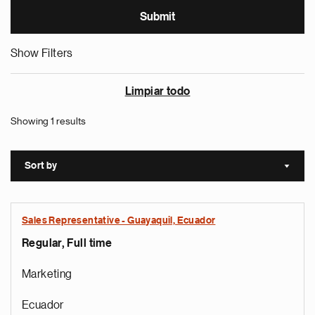
Show Filters
Limpiar todo
Showing 1 results
Sort by
Sort a
Sales Representative - Guayaquil, Ecuador
Regular, Full time
Marketing
Ecuador