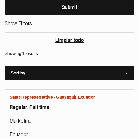
Show Filters
Limpiar todo
Showing 1 results
Sort by
Sort a
Sales Representative - Guayaquil, Ecuador
Regular, Full time
Marketing
Ecuador