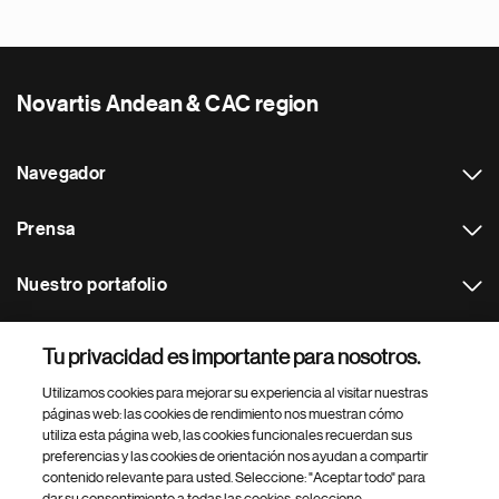
Novartis Andean & CAC region
Navegador
Prensa
Nuestro portafolio
Otras webs
Tu privacidad es importante para nosotros.
Utilizamos cookies para mejorar su experiencia al visitar nuestras
Footer Site Search
páginas web: las cookies de rendimiento nos muestran cómo
utiliza esta página web, las cookies funcionales recuerdan sus
preferencias y las cookies de orientación nos ayudan a compartir
contenido relevante para usted. Seleccione: "Aceptar todo" para
dar su consentimiento a todas las cookies, seleccione