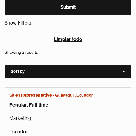
Show Filters
Limpiar todo
Showing 2 results
Sort by
Sort a
Sales Representative - Guayaquil, Ecuador
Regular, Full time
Marketing
Ecuador