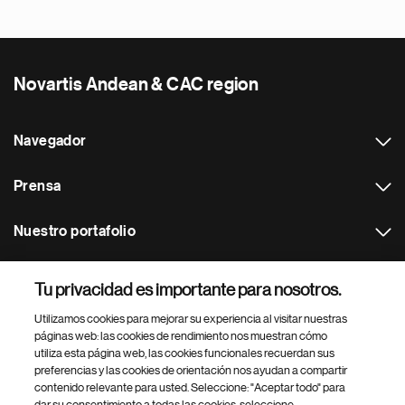
Novartis Andean & CAC region
Navegador
Prensa
Nuestro portafolio
Otras webs
Tu privacidad es importante para nosotros.
Utilizamos cookies para mejorar su experiencia al visitar nuestras
Footer Site Search
páginas web: las cookies de rendimiento nos muestran cómo
utiliza esta página web, las cookies funcionales recuerdan sus
preferencias y las cookies de orientación nos ayudan a compartir
contenido relevante para usted. Seleccione: "Aceptar todo" para
dar su consentimiento a todas las cookies, seleccione