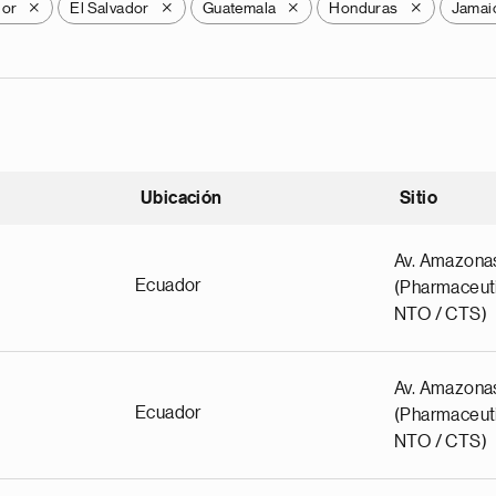
dor
El Salvador
Guatemala
Honduras
Jamai
X
X
X
X
Ubicación
Sitio
scendente
Av. Amazona
Ecuador
(Pharmaceuti
NTO / CTS)
Av. Amazona
Ecuador
(Pharmaceuti
NTO / CTS)