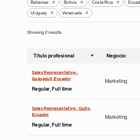
Bahamas
Bolivia
Costa Rica
Ecua
X
X
X
Uruguay
Venezuela
X
X
Showing 2 results
Título profesional
Negocio
Ordenar a
Sales Representative -
Guayaquil, Ecuador
Marketing
Regular, Full time
Sales Representative - Quito,
Ecuador
Marketing
Regular, Full time