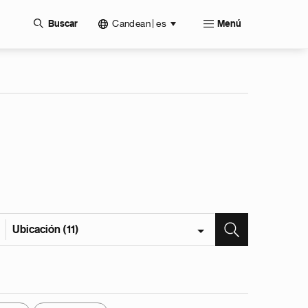
Candean | es
Buscar
Menú
Ubicación (11)