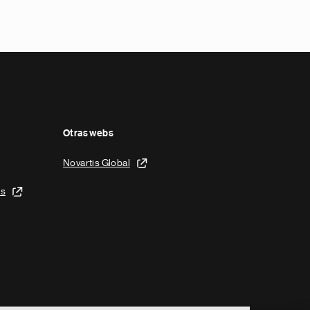
Otras webs
Novartis Global
is