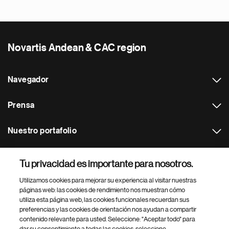
Novartis Andean & CAC region
Navegador
Prensa
Nuestro portafolio
Otras webs
Tu privacidad es importante para nosotros.
Utilizamos cookies para mejorar su experiencia al visitar nuestras
Footer Site Search
páginas web: las cookies de rendimiento nos muestran cómo
utiliza esta página web, las cookies funcionales recuerdan sus
preferencias y las cookies de orientación nos ayudan a compartir
contenido relevante para usted. Seleccione: "Aceptar todo" para
dar su consentimiento a todas las cookies, seleccione