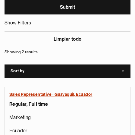
Show Filters
Limpiar todo
Showing 2 results
Sort by
Sort a
Sales Representative - Guayaquil, Ecuador
Regular, Full time
Marketing
Ecuador