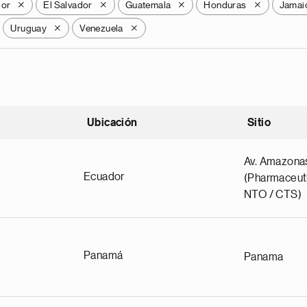
dor
El Salvador
Guatemala
Honduras
Jamai
X
X
X
X
Uruguay
Venezuela
X
X
Ubicación
Sitio
scendente
Av. Amazona
Ecuador
(Pharmaceuti
NTO / CTS)
Panamá
Panama