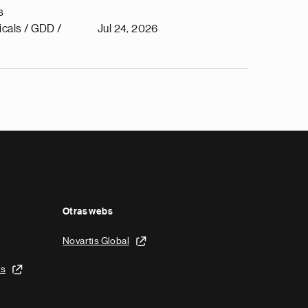
s
cals / GDD /
Jul 24, 2026
Otras webs
Novartis Global
is