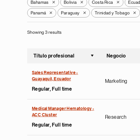
Bahamas
Bolivia
Costa Rica
Ecua
X
X
X
Panamá
Paraguay
Trinidad y Tobago
X
X
X
Showing 3 results
Título profesional
Negocio
Ordenar a
Sales Representative -
Guayaquil, Ecuador
Marketing
Regular, Full time
Medical Manager Hematology -
ACC Cluster
Research
Regular, Full time