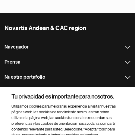
Novartis Andean & CAC region
Navegador
Prensa
Nuestro portafolio
Otras webs
Tu privacidad es importante para nosotros.
Utilizamos cookies para mejorar su experiencia al visitar nuestras
Footer Site Search
páginas web: las cookies de rendimiento nos muestran cómo
utiliza esta página web, las cookies funcionales recuerdan sus
preferencias y las cookies de orientación nos ayudan a compartir
contenido relevante para usted. Seleccione: "Aceptar todo" para
dar su consentimiento a todas las cookies, seleccione