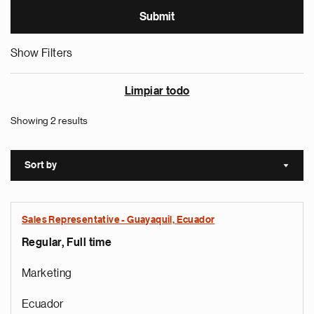
Show Filters
Limpiar todo
Showing 2 results
Sort by
Sort a
Sales Representative - Guayaquil, Ecuador
Regular, Full time
Marketing
Ecuador