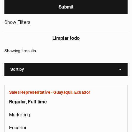
Show Filters
Limpiar todo
Showing 1 results
Sort by
Sort a
Sales Representative - Guayaquil, Ecuador
Regular, Full time
Marketing
Ecuador