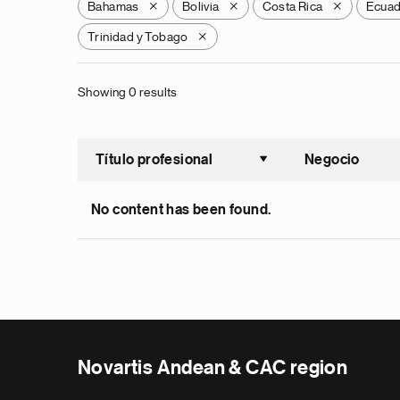
Bahamas
Bolivia
Costa Rica
Ecua
X
X
X
Trinidad y Tobago
X
Showing 0 results
Título profesional
Negocio
Ordenar a
No content has been found.
Novartis Andean & CAC region