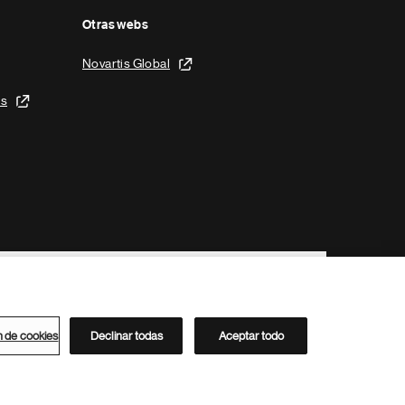
Otras webs
Novartis Global
is
n de cookies
Declinar todas
Aceptar todo
Directorio de Novartis
Este sitio está dirigido al público del clúster ACC