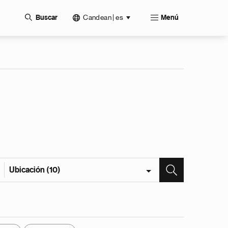
Candean | es
Buscar
Menú
Ubicación (10)