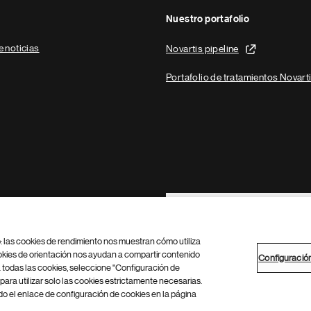
Nuestro portafolio
e noticias
Novartis pipeline
Portafolio de tratamientos Novart
Footer Site Search
b: las cookies de rendimiento nos muestran cómo utiliza
okies de orientación nos ayudan a compartir contenido
Configuració
 todas las cookies, seleccione "Configuración de
para utilizar solo las cookies estrictamente necesarias.
Configuración de cookies
Mapa del sitio
 el enlace de configuración de cookies en la página