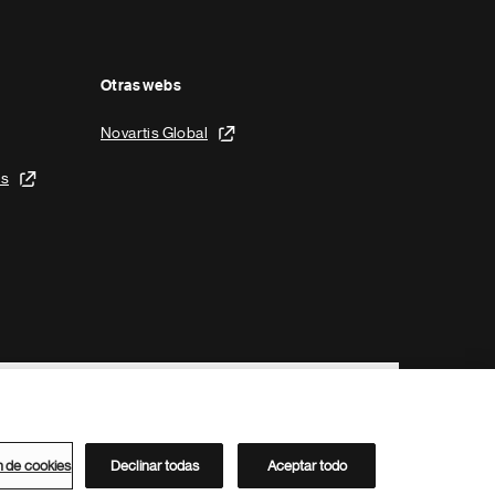
Otras webs
Novartis Global
is
n de cookies
Declinar todas
Aceptar todo
Directorio de Novartis