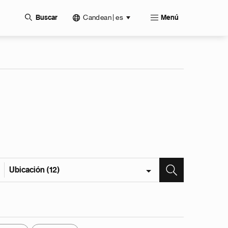
Candean | es
Buscar
Menú
Ubicación (12)