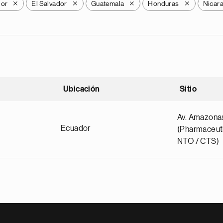
dor
El Salvador
Guatemala
Honduras
Nicar
X
X
X
X
Ubicación
Sitio
scendente
Av. Amazona
Ecuador
(Pharmaceuti
NTO / CTS)