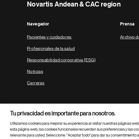
Novartis Andean & CAC region
Navegador
Prensa
Pacientes y cuidadores
Archivo d
Profesionales de la salud
Responsabilidad corporativa (ESG)
Noticias
Carreras
Tu privacidad es importante para nosotros.
Utilizamos cookies para mejorar su experiencia al visitar nuestras páginas we
esta página web, las cookies funcionales recuerdan sus preferencias y las co
relevante para usted. Seleccione: "Aceptar todo" para dar su consentimiento a
Parte
© 2026 Novartis AG