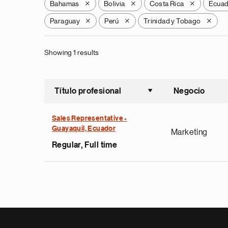
Bahamas
Bolivia
Costa Rica
Ecua
X
X
X
Paraguay
Perú
Trinidad y Tobago
X
X
X
Showing 1 results
Título profesional
Negocio
Ordenar a
Sales Representative -
Guayaquil, Ecuador
Marketing
Regular, Full time