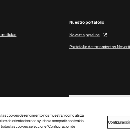
Nuestro portafolio
e noticias
Novartis pipeline
Portafolio de tratamientos Novart
Footer Site Search
b: las cookies de rendimiento nos muestran cómo utiliza
okies de orientación nos ayudan a compartir contenido
Configuració
 todas las cookies, seleccione "Configuración de