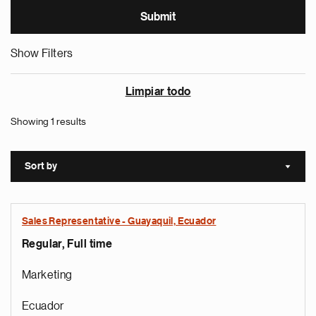
Show Filters
Limpiar todo
Showing 1 results
Sort by
Sort a
Sales Representative - Guayaquil, Ecuador
Regular, Full time
Marketing
Ecuador