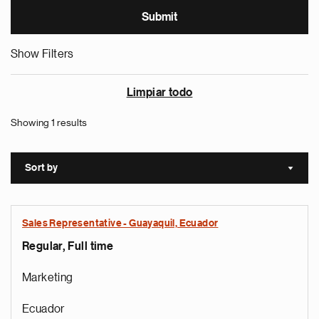
Show Filters
Limpiar todo
Showing 1 results
Sort by
Sort a
Sales Representative - Guayaquil, Ecuador
Regular, Full time
Marketing
Ecuador