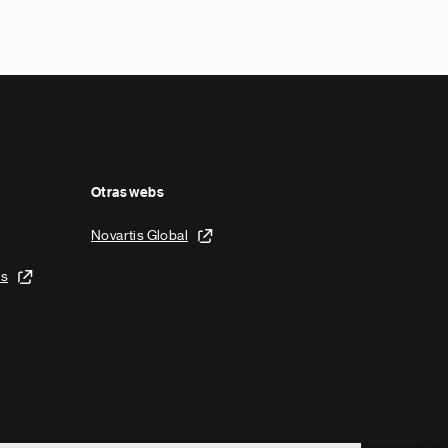
Otras webs
Novartis Global
is