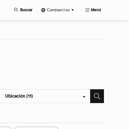
Candean | es
Buscar
Menú
Ubicación (11)