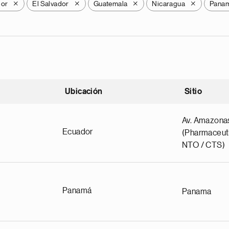
dor
El Salvador
Guatemala
Nicaragua
Pana
X
X
X
X
Ubicación
Sitio
scendente
Av. Amazona
Ecuador
(Pharmaceuti
NTO / CTS)
Panamá
Panama