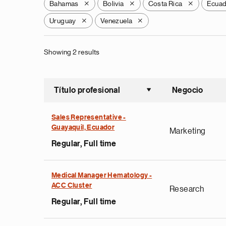
Bahamas
Bolivia
Costa Rica
Ecua
X
X
X
Uruguay
Venezuela
X
X
Showing 2 results
Título profesional
Negocio
Ordenar a
Sales Representative -
Guayaquil, Ecuador
Marketing
Regular, Full time
Medical Manager Hematology -
ACC Cluster
Research
Regular, Full time