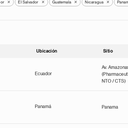
dor
El Salvador
Guatemala
Nicaragua
Pana
X
X
X
X
Ubicación
Sitio
scendente
Av. Amazona
Ecuador
(Pharmaceuti
NTO / CTS)
Panamá
Panama