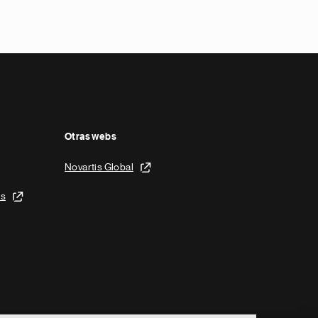
Otras webs
Novartis Global
is