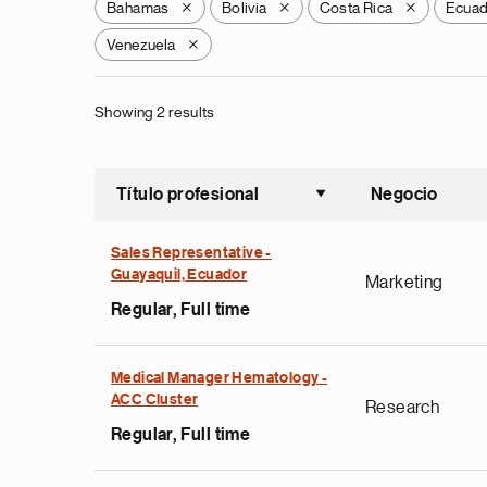
Bahamas
Bolivia
Costa Rica
Ecua
X
X
X
Venezuela
X
Showing 2 results
Título profesional
Negocio
Ordenar a
Sales Representative -
Guayaquil, Ecuador
Marketing
Regular, Full time
Medical Manager Hematology -
ACC Cluster
Research
Regular, Full time