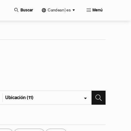
Candean | es
Buscar
Menú
Ubicación (11)