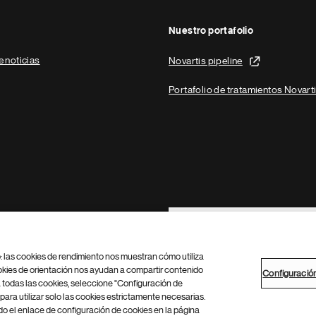
Nuestro portafolio
e noticias
Novartis pipeline
Portafolio de tratamientos Novart
Footer Site Search
b: las cookies de rendimiento nos muestran cómo utiliza
okies de orientación nos ayudan a compartir contenido
Configuració
 todas las cookies, seleccione "Configuración de
para utilizar solo las cookies estrictamente necesarias.
Configuración de cookies
Mapa del sitio
 el enlace de configuración de cookies en la página