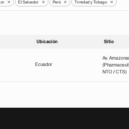
dor
El Salvador
Perú
Trinidad y Tobago
X
X
X
X
Ubicación
Sitio
scendente
Av. Amazona
Ecuador
(Pharmaceuti
NTO / CTS)