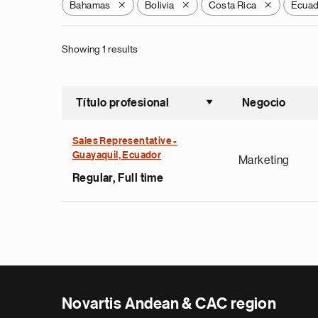
Bahamas
Bolivia
Costa Rica
Ecua
X
X
X
Showing 1 results
Título profesional
Negocio
Ordenar a
Sales Representative -
Guayaquil, Ecuador
Marketing
Regular, Full time
Novartis Andean & CAC region