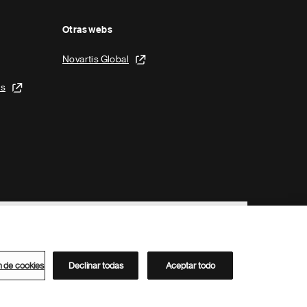
Otras webs
Novartis Global
is
n de cookies
Declinar todas
Aceptar todo
Directorio de Novartis
Este sitio está dirigido al público del clúster ACC