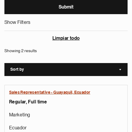
Show Filters
Limpiar todo
Showing 2 results
Sort by
Sort a
Sales Representative - Guayaquil, Ecuador
Regular, Full time
Marketing
Ecuador