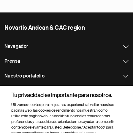
Novartis Andean & CAC region
Navegador
Prensa
Nuestro portafolio
Otras webs
Tu privacidad es importante para nosotros.
Utilizamos cookies para mejorar su experiencia al visitar nuestras
Footer Site Search
páginas web: las cookies de rendimiento nos muestran cómo
utiliza esta página web, las cookies funcionales recuerdan sus
preferencias y las cookies de orientación nos ayudan a compartir
contenido relevante para usted. Seleccione: "Aceptar todo" para
dar su consentimiento a todas las cookies, seleccione