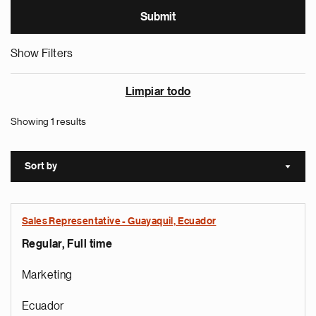
Show Filters
Limpiar todo
Showing 1 results
Sort by
Sort a
Sales Representative - Guayaquil, Ecuador
Regular, Full time
Marketing
Ecuador